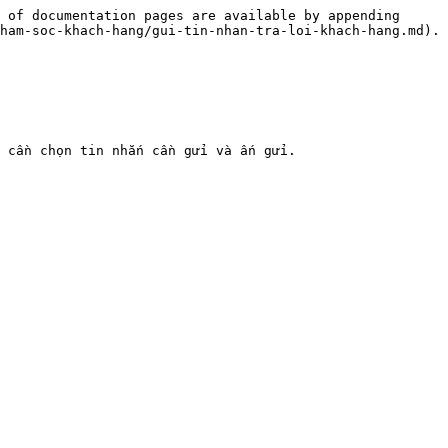
 of documentation pages are available by appending 
ham-soc-khach-hang/gui-tin-nhan-tra-loi-khach-hang.md).

 cần chọn tin nhắn cần gửi và ấn gửi.
