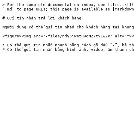
> For the complete documentation index, see [llms.txt](
`.md` to page URLs; this page is available as [Markdown
# Gửi tin nhắn trả lời khách hàng

Người dùng có thể gửi tin nhắn cho khách hàng tại khung
<figure><img src="/files/ndy5jWetR9gNZ7tVLw2P" alt=""><
* Có thể gửi tin nhắn nhanh bằng cách gõ dấu “/”, hệ th