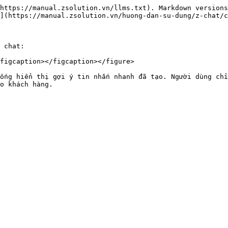
https://manual.zsolution.vn/llms.txt). Markdown versions
](https://manual.zsolution.vn/huong-dan-su-dung/z-chat/c
 chat:

figcaption></figcaption></figure>

ống hiển thị gợi ý tin nhắn nhanh đã tạo. Người dùng chỉ