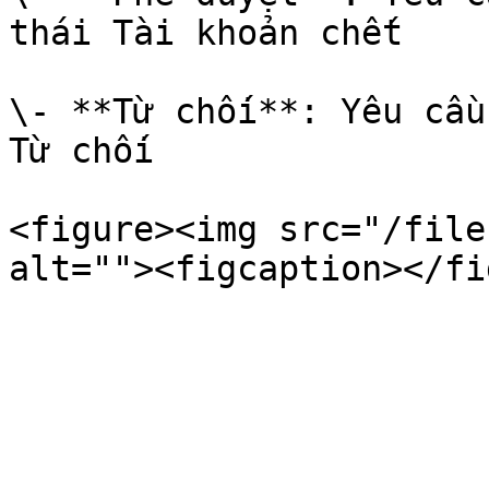
thái Tài khoản chết

\- **Từ chối**: Yêu cầu
Từ chối

<figure><img src="/file