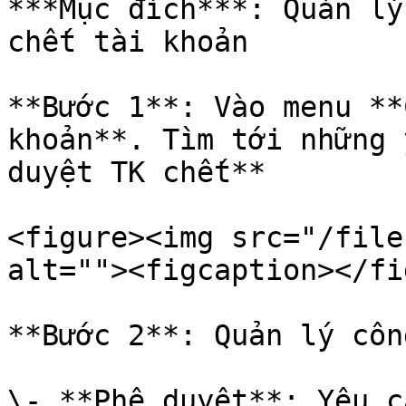
***Mục đích***: Quản lý
chết tài khoản

**Bước 1**: Vào menu **
khoản**. Tìm tới những 
duyệt TK chết**

<figure><img src="/file
alt=""><figcaption></fi
**Bước 2**: Quản lý côn
\- **Phê duyệt**: Yêu c