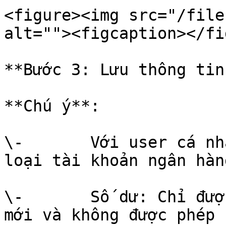
<figure><img src="/file
alt=""><figcaption></fi
**Bước 3: Lưu thông tin
**Chú ý**:

\-       Với user cá nh
loại tài khoản ngân hàn
\-       Số dư: Chỉ đượ
mới và không được phép 