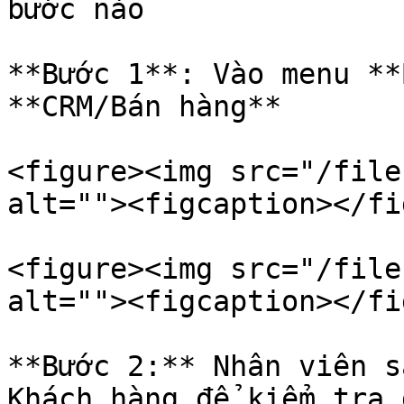
bước nào

**Bước 1**: Vào menu **
**CRM/Bán hàng**

<figure><img src="/file
alt=""><figcaption></fi
<figure><img src="/file
alt=""><figcaption></fi
**Bước 2:** Nhân viên s
Khách hàng để kiểm tra 