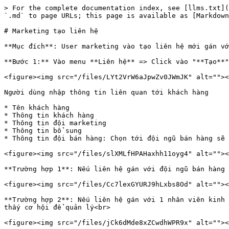
> For the complete documentation index, see [llms.txt](
`.md` to page URLs; this page is available as [Markdown
# Marketing tạo liên hệ

**Mục đích**: User marketing vào tạo liên hệ mới gán vớ
**Bước 1:** Vào menu **Liên hệ** => Click vào "**Tạo**"
<figure><img src="/files/LYt2VrW6aJpwZv0JWmJK" alt=""><
Người dùng nhập thông tin liên quan tới khách hàng

* Tên khách hàng

* Thông tin khách hàng

* Thông tin đội marketing

* Thông tin bổ sung

* Thông tin đội bán hàng: Chọn tới đội ngũ bán hàng sẽ 
<figure><img src="/files/slXMLfHPAHaxhh11oyg4" alt=""><
**Trường hợp 1**: Nếu liên hệ gán với đội ngũ bán hàng 
<figure><img src="/files/Cc7lexGYURJ9hLxbs8Od" alt=""><
**Trường hợp 2**: Nếu liên hệ gán với 1 nhân viên kinh 
thấy cơ hội để quản lý<br>
