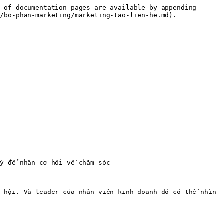
 of documentation pages are available by appending 
/bo-phan-marketing/marketing-tao-lien-he.md).

y để nhận cơ hội về chăm sóc

 hội. Và leader của nhân viên kinh doanh đó có thể nhìn 