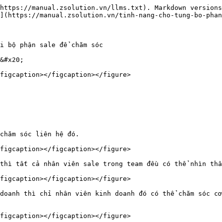
https://manual.zsolution.vn/llms.txt). Markdown versions
](https://manual.zsolution.vn/tinh-nang-cho-tung-bo-phan
i bộ phận sale để chăm sóc

&#x20;

figcaption></figcaption></figure>

chăm sóc liên hệ đó.

figcaption></figcaption></figure>

thì tất cả nhân viên sale trong team đều có thể nhìn thấ
figcaption></figcaption></figure>

doanh thì chỉ nhân viên kinh doanh đó có thể chăm sóc cơ