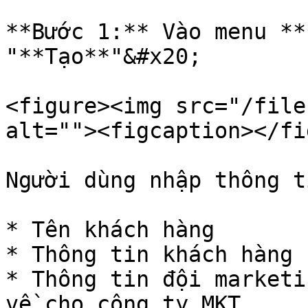
**Bước 1:** Vào menu **
"**Tạo**"&#x20;

<figure><img src="/file
alt=""><figcaption></fi
Người dùng nhập thông t
* Tên khách hàng

* Thông tin khách hàng

* Thông tin đội marketi
về cho công ty MKT
