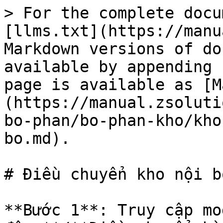
> For the complete docu
[llms.txt](https://manu
Markdown versions of do
available by appending 
page is available as [M
(https://manual.zsoluti
bo-phan/bo-phan-kho/kho
bo.md).

# Điều chuyển kho nội bộ
**Bước 1**: Truy cập mo