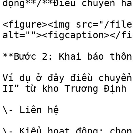
động**/**Điều chuyển hà
<figure><img src="/file
alt=""><figcaption></fi
**Bước 2: Khai báo thôn
Ví dụ ở đây điều chuyển
II” từ kho Trương Định 
\- Liên hệ

\- Kiểu hoạt động: chọn