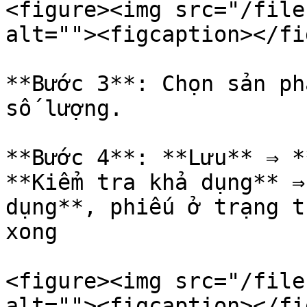
<figure><img src="/file
alt=""><figcaption></fi
**Bước 3**: Chọn sản ph
số lượng.

**Bước 4**: **Lưu** ⇒ *
**Kiểm tra khả dụng** ⇒
dụng**, phiếu ở trạng t
xong

<figure><img src="/file
alt=""><figcaption></fi