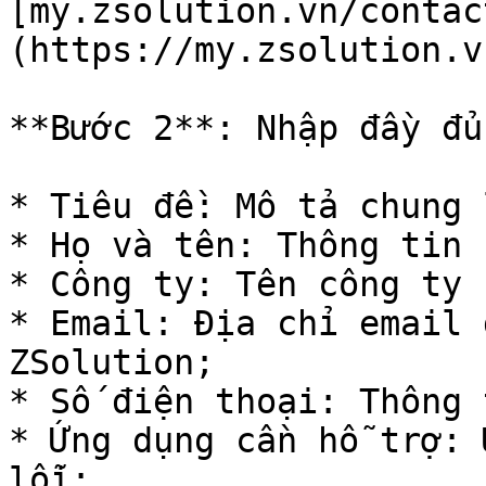
[my.zsolution.vn/contac
(https://my.zsolution.v
**Bước 2**: Nhập đầy đủ
* Tiêu đề: Mô tả chung 
* Họ và tên: Thông tin 
* Công ty: Tên công ty 
* Email: Địa chỉ email 
ZSolution;

* Số điện thoại: Thông 
* Ứng dụng cần hỗ trợ: 
lỗi;
