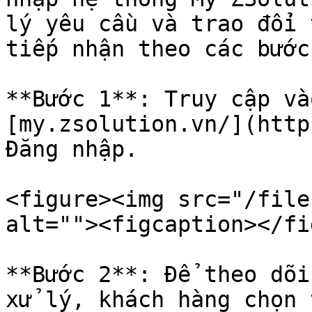
lý yêu cầu và trao đổi 
tiếp nhận theo các bước
**Bước 1**: Truy cập và
[my.zsolution.vn/](http
Đăng nhập.

<figure><img src="/file
alt=""><figcaption></fi
**Bước 2**: Để theo dõi
xử lý, khách hàng chọn 