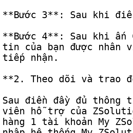
**Bước 3**: Sau khi điề
**Bước 4**: Sau khi ấn 
tin của bạn được nhân v
tiếp nhận.

**2. Theo dõi và trao đ
Sau điền đầy đủ thông t
viên hỗ trợ của ZSoluti
hàng 1 tài khoản My ZSo
nhập hệ thống My ZSolut