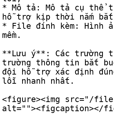
* Mô tả: Mô tả cụ thể t
hỗ trợ kịp thời nắm bắt
* File đính kèm: Hình ả
mềm.

**Lưu ý**: Các trường t
trường thông tin bắt bu
đội hỗ trợ xác định đún
lỗi nhanh nhất.

<figure><img src="/file
alt=""><figcaption></fi