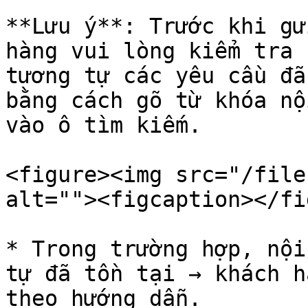
**Lưu ý**: Trước khi gử
hàng vui lòng kiểm tra 
tương tự các yêu cầu đã
bằng cách gõ từ khóa nộ
vào ô tìm kiếm.

<figure><img src="/file
alt=""><figcaption></fi
* Trong trường hợp, nội
tự đã tồn tại → khách h
theo hướng dẫn.
