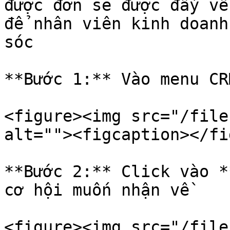
được đơn sẽ được đẩy về
để nhân viên kinh doanh
sóc

**Bước 1:** Vào menu CRM
<figure><img src="/file
alt=""><figcaption></fi
**Bước 2:** Click vào *
cơ hội muốn nhận về

<figure><img src="/file