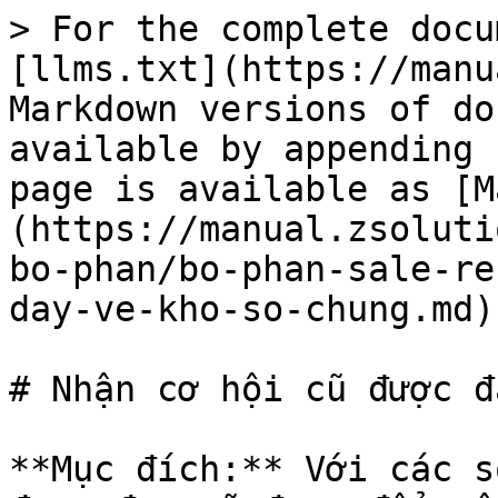
> For the complete docu
[llms.txt](https://manu
Markdown versions of do
available by appending 
page is available as [M
(https://manual.zsoluti
bo-phan/bo-phan-sale-re
day-ve-kho-so-chung.md).
# Nhận cơ hội cũ được đ
**Mục đích:** Với các s