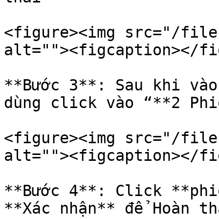
<figure><img src="/file
alt=""><figcaption></fi
**Bước 3**: Sau khi vào
dùng click vào “**2 Phi
<figure><img src="/file
alt=""><figcaption></fi
**Bước 4**: Click **phi
**Xác nhận** để Hoàn th