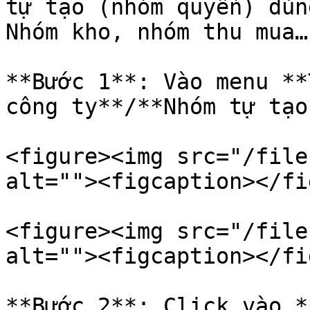
tự tạo (nhóm quyền) dùn
Nhóm kho, nhóm thu mua…

**Bước 1**: Vào menu **
công ty**/**Nhóm tự tạo*
<figure><img src="/file
alt=""><figcaption></fi
<figure><img src="/file
alt=""><figcaption></fi
**Bước 2**: Click vào *