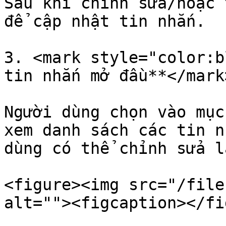
Sau khi chỉnh sửa/hoặc 
để cập nhật tin nhắn.

3. <mark style="color:b
tin nhắn mở đầu**</mark>
Người dùng chọn vào mục
xem danh sách các tin n
dùng có thể chỉnh sửa l
<figure><img src="/file
alt=""><figcaption></fi