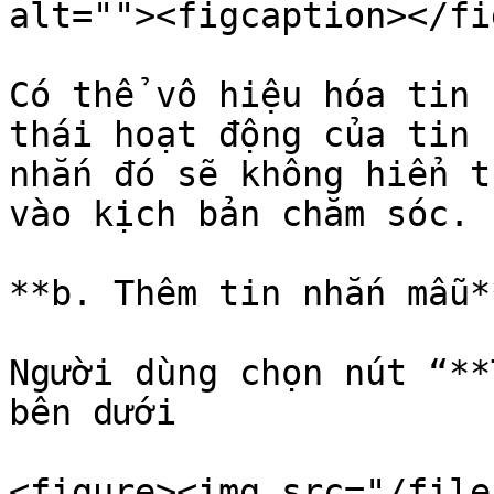
alt=""><figcaption></fi
Có thể vô hiệu hóa tin 
thái hoạt động của tin 
nhắn đó sẽ không hiển t
vào kịch bản chăm sóc.

**b. Thêm tin nhắn mẫu**
Người dùng chọn nút “**
bên dưới

<figure><img src="/file