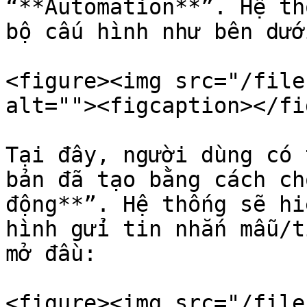
“**Automation**”. Hệ th
bộ cấu hình như bên dưới
<figure><img src="/file
alt=""><figcaption></fi
Tại đây, người dùng có 
bản đã tạo bằng cách ch
động**”. Hệ thống sẽ hi
hình gửi tin nhắn mẫu/t
mở đầu:

<figure><img src="/file